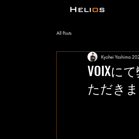
All Posts
Kyohei Yashima
20
VOIX
ただきま